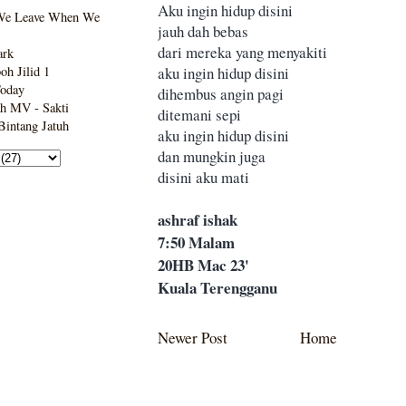
Aku ingin hidup disini
We Leave When We
jauh dah bebas
dari mereka yang menyakiti
ark
aku ingin hidup disini
h Jilid 1
Today
dihembus angin pagi
h MV - Sakti
ditemani sepi
intang Jatuh
aku ingin hidup disini
dan mungkin juga
disini aku mati
ashraf ishak
7:50 Malam
20HB Mac 23'
Kuala Terengganu
Newer Post
Home