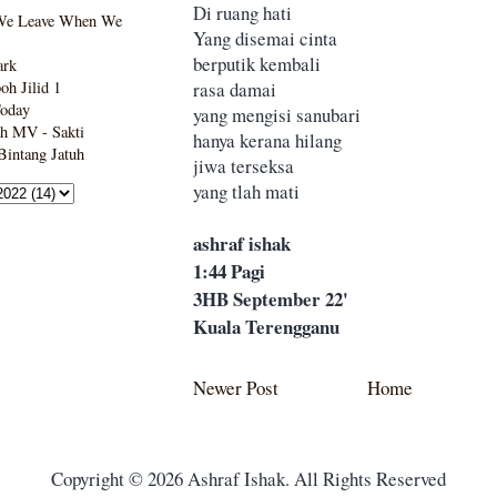
Di ruang hati
We Leave When We
Yang disemai cinta
berputik kembali
ark
rasa damai
h Jilid 1
Today
yang mengisi sanubari
h MV - Sakti
hanya kerana hilang
intang Jatuh
jiwa terseksa
yang tlah mati
ashraf ishak
1:44 Pagi
3HB September 22'
Kuala Terengganu
Newer Post
Home
Copyright © 2026 Ashraf Ishak. All Rights Reserved