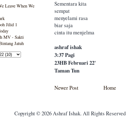
Sementara kita
We Leave When We
sempat
menyelami rasa
ark
biar saja
h Jilid 1
Today
cinta itu menjelma
h MV - Sakti
intang Jatuh
ashraf ishak
3:37 Pagi
23HB Februari 22'
Taman Tun
Newer Post
Home
Copyright © 2026 Ashraf Ishak. All Rights Reserved