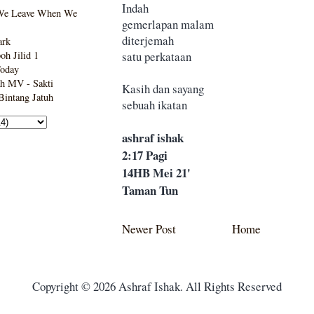
Indah
We Leave When We
gemerlapan malam
diterjemah
ark
satu perkataan
h Jilid 1
Today
h MV - Sakti
Kasih dan sayang
intang Jatuh
sebuah ikatan
ashraf ishak
2:17 Pagi
14HB Mei 21'
Taman Tun
Newer Post
Home
Copyright © 2026 Ashraf Ishak. All Rights Reserved