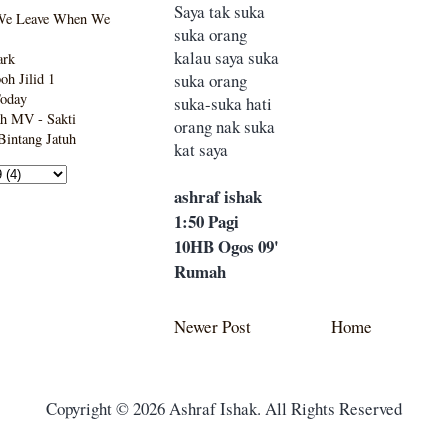
Saya tak suka
We Leave When We
suka orang
kalau saya suka
ark
suka orang
h Jilid 1
Today
suka-suka hati
h MV - Sakti
orang nak suka
intang Jatuh
kat saya
ashraf ishak
1:50 Pagi
10HB Ogos 09'
Rumah
Newer Post
Home
Copyright © 2026 Ashraf Ishak. All Rights Reserved