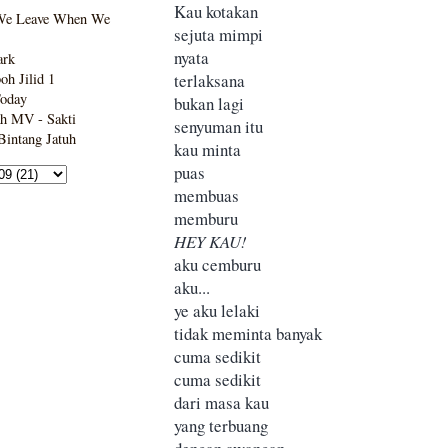
Kau kotakan
We Leave When We
sejuta mimpi
nyata
ark
terlaksana
h Jilid 1
Today
bukan lagi
h MV - Sakti
senyuman itu
intang Jatuh
kau minta
puas
membuas
memburu
HEY KAU!
aku cemburu
aku...
ye aku lelaki
tidak meminta banyak
cuma sedikit
cuma sedikit
dari masa kau
yang terbuang