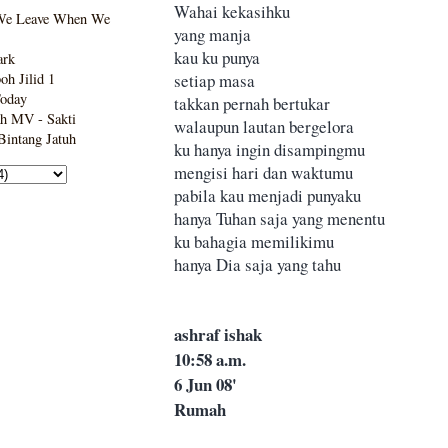
Wahai kekasihku
We Leave When We
yang manja
kau ku punya
ark
setiap masa
h Jilid 1
Today
takkan pernah bertukar
h MV - Sakti
walaupun lautan bergelora
intang Jatuh
ku hanya ingin disampingmu
mengisi hari dan waktumu
pabila kau menjadi punyaku
hanya Tuhan saja yang menentu
ku bahagia memilikimu
hanya Dia saja yang tahu
ashraf ishak
10:58 a.m.
6 Jun 08'
Rumah